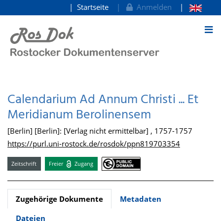
Startseite
Anmelden
zum Inhalt
Calendarium Ad Annum Christi ... Et
Meridianum Berolinensem
[Berlin] [Berlin]: [Verlag nicht ermittelbar] , 1757-1757
https://purl.uni-rostock.de/rosdok/ppn819703354
Zeitschrift
Freier
Zugang
Zugehörige Dokumente
Metadaten
Dateien