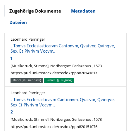
Zugehörige Dokumente
Metadaten
Dateien
Leonhard Paminger
... Tomvs Ecclesiasticarvm Cantonvm, Qvatvor, Qvinqve,
Sex, Et Plvrivm Vocvm...
1
[Musikdruck, Stimme], Noribergae: Gerlazenus , 1573
https://purl.uni-rostock.de/rosdok/ppn82014181X
Band (Musikdruck)
Freier
Zugang
Leonhard Paminger
... Tomvs Ecclesiasticavm Cantionvm, Qvatvor, Qvinqve,
Sex Et Plvrivm Vocvm ...
2
[Musikdruck, Stimme], Noribergae: Gerlazenus , 1573
https://purl.uni-rostock.de/rosdok/ppn820151076