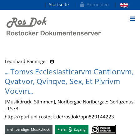
Startseite
Anmelden
zum Inhalt
Leonhard Paminger
... Tomvs Ecclesiasticarvm Cantionvm,
Qvatvor, Qvinqve, Sex, Et Plvrivm
Vocvm...
[Musikdruck, Stimmen], Noribergae Noribergae: Gerlazenus
, 1573
https://purl.uni-rostock.de/rosdok/ppn820144223
mehrbändiger Musikdruck
Freier
Zugang