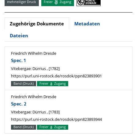
mehrteiliger Druck
Freier
Zugang
Zugehörige Dokumente
Metadaten
Dateien
Friedrich Wilhelm Dresde
Spec. 1
Vitebergae: Dürrius , [1782]
https://purl.uni-rostock.de/rosdok/ppn823893901
Band (Druck)
Freier
Zugang
Friedrich Wilhelm Dresde
Spec. 2
Vitebergae: Dürrius , [1783]
https://purl.uni-rostock.de/rosdok/ppn823893944
Band (Druck)
Freier
Zugang