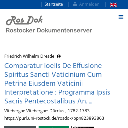
Startseite
Anmelden
zum Inhalt
Friedrich Wilhelm Dresde
Comparatur Ioelis De Effusione
Spiritus Sancti Vaticinium Cum
Petrina Eiusdem Vaticinii
Interpretatione : Programma Ipsis
Sacris Pentecostalibus An. ...
Vitebergae Vitebergae: Dürrius , 1782-1783
https://purl.uni-rostock.de/rosdok/ppn823893863