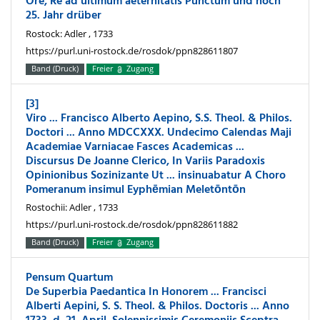
Ore, Re ad ultimum aeternitatis Punctum und noch
25. Jahr drüber
Rostock: Adler , 1733
https://purl.uni-rostock.de/rosdok/ppn828611807
Band (Druck)
Freier
Zugang
[3]
Viro ... Francisco Alberto Aepino, S.S. Theol. & Philos.
Doctori ... Anno MDCCXXX. Undecimo Calendas Maji
Academiae Varniacae Fasces Academicas ...
Discursus De Joanne Clerico, In Variis Paradoxis
Opinionibus Sozinizante Ut ... insinuabatur A Choro
Pomeranum insimul Eyphēmian Meletōntōn
Rostochii: Adler , 1733
https://purl.uni-rostock.de/rosdok/ppn828611882
Band (Druck)
Freier
Zugang
Pensum Quartum
De Superbia Paedantica In Honorem ... Francisci
Alberti Aepini, S. S. Theol. & Philos. Doctoris ... Anno