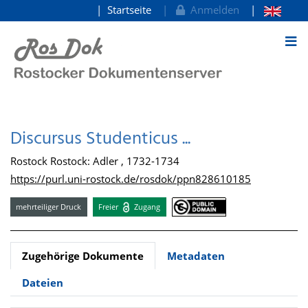
Startseite
Anmelden
zum Inhalt
Discursus Studenticus ...
Rostock Rostock: Adler , 1732-1734
https://purl.uni-rostock.de/rosdok/ppn828610185
mehrteiliger Druck
Freier
Zugang
Zugehörige Dokumente
Metadaten
Dateien