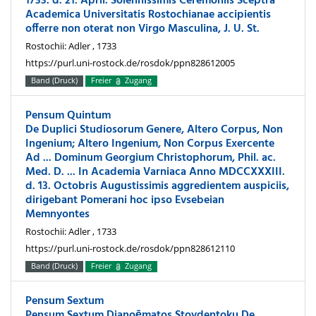
1733. d. 21. April. Solennissimis Ceremoniis Sceptra
Academica Universitatis Rostochianae accipientis
offerre non oterat non Virgo Masculina, J. U. St.
Rostochii: Adler , 1733
https://purl.uni-rostock.de/rosdok/ppn828612005
Band (Druck)
Freier
Zugang
Pensum Quintum
De Duplici Studiosorum Genere, Altero Corpus, Non
Ingenium; Altero Ingenium, Non Corpus Exercente
Ad ... Dominum Georgium Christophorum, Phil. ac.
Med. D. ... In Academia Varniaca Anno MDCCXXXIII.
d. 13. Octobris Augustissimis aggredientem auspiciis,
dirigebant Pomerani hoc ipso Evsebeian
Memnyontes
Rostochii: Adler , 1733
https://purl.uni-rostock.de/rosdok/ppn828612110
Band (Druck)
Freier
Zugang
Pensum Sextum
Pensum Sextum Dianoēmatos Stoydentoku De