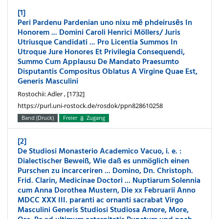
[1]
Peri Pardenu Pardenian uno nixu mē phdeirusēs In
Honorem ... Domini Caroli Henrici Möllers/ Juris
Utriusque Candidati ... Pro Licentia Summos In
Utroque Jure Honores Et Privilegia Consequendi,
Summo Cum Applausu De Mandato Praesumto
Disputantis Compositus Oblatus A Virgine Quae Est,
Generis Masculini
Rostochii: Adler , [1732]
https://purl.uni-rostock.de/rosdok/ppn828610258
Band (Druck)
Freier
Zugang
[2]
De Studiosi Monasterio Academico Vacuo, i. e. :
Dialectischer Beweiß, Wie daß es unmöglich einen
Purschen zu incarceriren ... Domino, Dn. Christoph.
Frid. Clarin, Medicinae Doctori ... Nuptiarum Solennia
cum Anna Dorothea Mustern, Die xx Februarii Anno
MDCC XXX III. paranti ac ornanti sacrabat Virgo
Masculini Generis Studiosi Studiosa Amore, More,