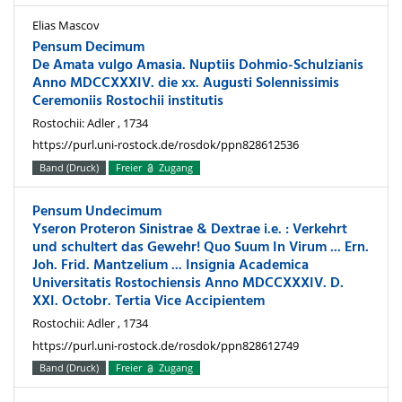
Elias Mascov
Pensum Decimum
De Amata vulgo Amasia. Nuptiis Dohmio-Schulzianis
Anno MDCCXXXIV. die xx. Augusti Solennissimis
Ceremoniis Rostochii institutis
Rostochii: Adler , 1734
https://purl.uni-rostock.de/rosdok/ppn828612536
Band (Druck)
Freier
Zugang
Pensum Undecimum
Yseron Proteron Sinistrae & Dextrae i.e. : Verkehrt
und schultert das Gewehr! Quo Suum In Virum ... Ern.
Joh. Frid. Mantzelium ... Insignia Academica
Universitatis Rostochiensis Anno MDCCXXXIV. D.
XXI. Octobr. Tertia Vice Accipientem
Rostochii: Adler , 1734
https://purl.uni-rostock.de/rosdok/ppn828612749
Band (Druck)
Freier
Zugang