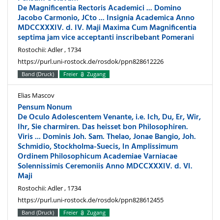
De Magnificentia Rectoris Academici ... Domino
Jacobo Carmonio, JCto ... Insignia Academica Anno
MDCCXXXIV. d. IV. Maji Maxima Cum Magnificentia
septima jam vice acceptanti inscribebant Pomerani
Rostochii: Adler , 1734
https://purl.uni-rostock.de/rosdok/ppn828612226
Band (Druck)
Freier
Zugang
Elias Mascov
Pensum Nonum
De Oculo Adolescentem Venante, i.e. Ich, Du, Er, Wir,
Ihr, Sie charmiren. Das heisset bon Philosophiren.
Viris ... Dominis Joh. Sam. Thelao, Jonae Bangio, Joh.
Schmidio, Stockholma-Suecis, In Amplissimum
Ordinem Philosophicum Academiae Varniacae
Solennissimis Ceremoniis Anno MDCCXXXIV. d. VI.
Maji
Rostochii: Adler , 1734
https://purl.uni-rostock.de/rosdok/ppn828612455
Band (Druck)
Freier
Zugang