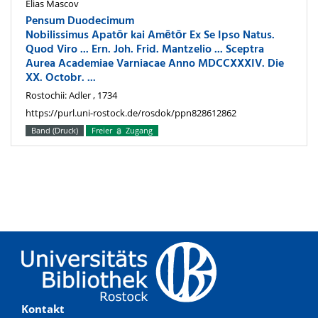
Elias Mascov
Pensum Duodecimum
Nobilissimus Apatōr kai Amētōr Ex Se Ipso Natus.
Quod Viro ... Ern. Joh. Frid. Mantzelio ... Sceptra
Aurea Academiae Varniacae Anno MDCCXXXIV. Die
XX. Octobr. ...
Rostochii: Adler , 1734
https://purl.uni-rostock.de/rosdok/ppn828612862
Band (Druck)
Freier
Zugang
Kontakt