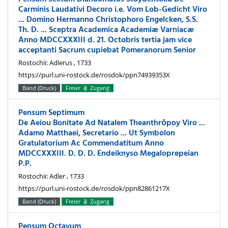
Carminis Laudativi Decoro i.e. Vom Lob-Gedicht Viro
... Domino Hermanno Christophoro Engelcken, S.S.
Th. D. ... Sceptra Academica Academiæ Varniacæ
Anno MDCCXXXIII d. 21. Octobris tertia jam vice
acceptanti Sacrum cupiebat Pomeranorum Senior
Rostochii: Adlerus , 1733
https://purl.uni-rostock.de/rosdok/ppn74939353X
Band (Druck)
Freier
Zugang
Pensum Septimum
De Aeiou Bonitate Ad Natalem Theanthrōpoy Viro ...
Adamo Matthaei, Secretario ... Ut Symbolon
Gratulatorium Ac Commendatitum Anno
MDCCXXXIII. D. D. D. Endeiknyso Megaloprepeian
P.P.
Rostochii: Adler , 1733
https://purl.uni-rostock.de/rosdok/ppn82861217X
Band (Druck)
Freier
Zugang
Pensum Octavum