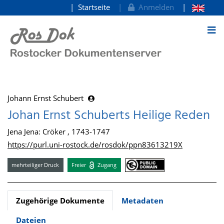
Startseite
Anmelden
zum Inhalt
Johann Ernst Schubert
Johan Ernst Schuberts Heilige Reden
Jena Jena: Cröker , 1743-1747
https://purl.uni-rostock.de/rosdok/ppn83613219X
mehrteiliger Druck
Freier
Zugang
Zugehörige Dokumente
Metadaten
Dateien