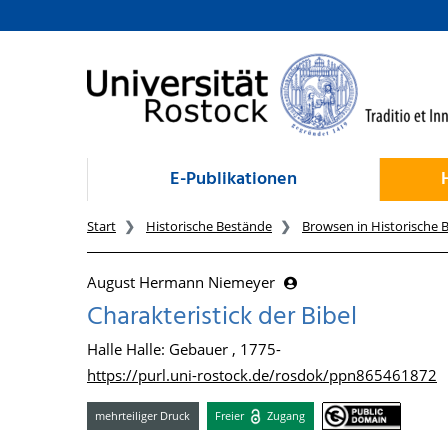
zum Inhalt
E-Publikationen
Start
Historische Bestände
Browsen in Historische 
August Hermann Niemeyer
Charakteristick der Bibel
Halle Halle: Gebauer , 1775-
https://purl.uni-rostock.de/rosdok/ppn865461872
mehrteiliger Druck
Freier
Zugang