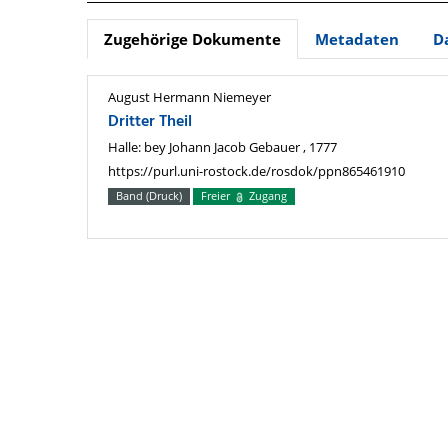
Zugehörige Dokumente
Metadaten
D
August Hermann Niemeyer
Dritter Theil
Halle: bey Johann Jacob Gebauer , 1777
https://purl.uni-rostock.de/rosdok/ppn865461910
Band (Druck)
Freier
Zugang