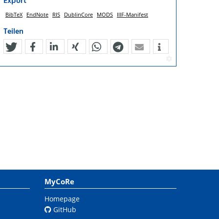
Export
BibTeX
EndNote
RIS
DublinCore
MODS
IIIF-Manifest
Teilen
tweet
teilen
mitteilen
teilen
teilen
teilen
mail
MyCoRe
Homepage
GitHub