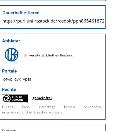
Dauerhaft zitieren
https://purl.uni-rostock.de/
rosdok/ppn865461872
Anbieter
Universitätsbibliothek Rostock
Portale
OPAC
GVK
VD18
Rechte
gemeinfrei
Dieses Werk unterliegt keinen bekannten
urheberrechtlichen Beschränkungen.