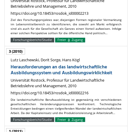
Universität Rostock, Professur für Landwirtschaftliche
Betriebslehre und Management, 2010
https://doi.org/10.18453/rosdok_id00002213
Ziel des Forschungsprojektes war, diejenigen Formen regionaler Vermarktung
im Lebensmittelbereich zu identifizieren, die sowohl am Markt erfolgreich
sind als auch für die Gesellschaft als Ganzes einen Vorteil aufweisen. Infolge
einer solchen Perspektive sollten für die öffentliche Hand politisch…
Forschungsbericht/Studie
Freier
Zugang
3 (2010)
Lutz Laschewski, Dorit Sorge, Hans Kögl
Herausforderungen an das landwirtschaftliche
Ausbildungssystem und Ausbildungswirklichkeit
Universität Rostock, Professur für Landwirtschaftliche
Betriebslehre und Management, 2010
https://doi.org/10.18453/rosdok_id00002216
Die landwirtschaftliche Berufsausbildung ist gegenwärtig mit verschiedenen
gesellschaftlichen Veränderungsprozessen konfrontiert. Technologische
Entwicklungen bedingen einen tiefgreifenden Wandel der landwirtschaftlichen
Arbeit. Da der Kapitaleinsatz und die Produktionsleistung je Arbeitskraft…
Forschungsbericht/Studie
Freier
Zugang
1 (2011)