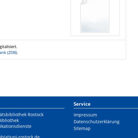
talisiert.
ank (ZDB)
.
Service
ätsbibliothek Rostock
Impressum
Bibliothek
Datenschutzerklärung
ikationsdienste
Sitemap
ub(at)uni-rostock.de