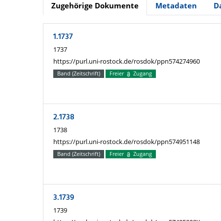
Zugehörige Dokumente
Metadaten
D
1.1737
1737
https://purl.uni-rostock.de/rosdok/ppn574274960
Band (Zeitschrift)
Freier
Zugang
2.1738
1738
https://purl.uni-rostock.de/rosdok/ppn574951148
Band (Zeitschrift)
Freier
Zugang
3.1739
1739