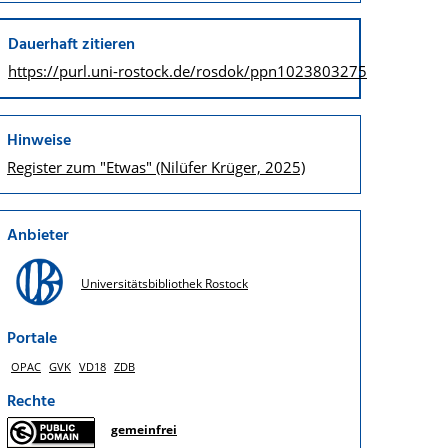
Dauerhaft zitieren
https://purl.uni-rostock.de/
rosdok/ppn1023803275
Hinweise
Register zum "Etwas" (Nilüfer Krüger, 2025)
Anbieter
Universitätsbibliothek Rostock
Portale
OPAC
GVK
VD18
ZDB
Rechte
gemeinfrei