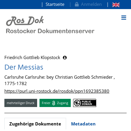
Startseite
Anmelden
zum Inhalt
Friedrich Gottlieb Klopstock
Der Messias
Carlsruhe Carlsruhe: bey Christian Gottlieb Schmieder ,
1775-1782
https://purl.uni-rostock.de/rosdok/ppn1692385380
mehrteiliger Druck
Freier
Zugang
Zugehörige Dokumente
Metadaten