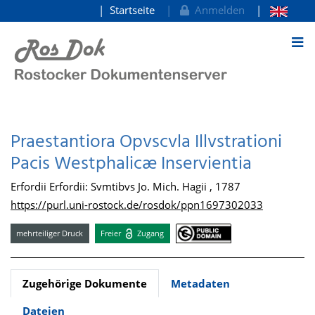
Startseite
Anmelden
zum Inhalt
Praestantiora Opvscvla Illvstrationi
Pacis Westphalicæ Inservientia
Erfordii Erfordii: Svmtibvs Jo. Mich. Hagii , 1787
https://purl.uni-rostock.de/rosdok/ppn1697302033
mehrteiliger Druck
Freier
Zugang
Zugehörige Dokumente
Metadaten
Dateien