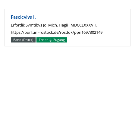
Fascicvlvs I.
Erfordii: Svmtibvs Jo. Mich. Hagii , MDCCLXXXVII.
https://purl.uni-rostock.de/rosdok/ppn1697302149
Band (Druck)
Freier
Zugang