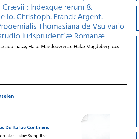
 Grævii : Indexque rerum &
 Io. Christoph. Franck Argent.
Prooemialis Thomasiana de Vsu vario
n studio Iurisprudentiæ Romanæ
nse adornatæ, Halæ Magdebvrgicæ Halæ Magdebvrgicæ:
ateien
es De Italiae Continens
ornatæ, Halae: Svmptibvs