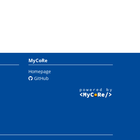
MyCoRe
Homepage
GitHub