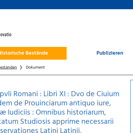
Historische Bestände
Publizieren
Beständen
Dokument
pvli Romani : Libri XI : Dvo de Ciuium
dem de Prouinciarum antiquo iure,
 Iudiciis : Omnibus historiarum,
tatum Studiosis apprime necessarii
ervationes Latini Latinii,