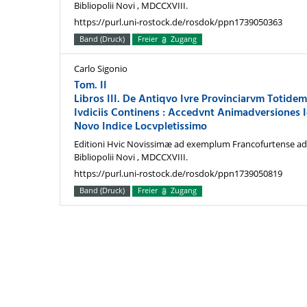
Bibliopolii Novi , MDCCXVIII.
https://purl.uni-rostock.de/rosdok/ppn1739050363
Band (Druck)
Freier
Zugang
Carlo Sigonio
Tom. II
Libros III. De Antiqvo Ivre Provinciarvm Totid
Ivdiciis Continens : Accedvnt Animadversiones I
Novo Indice Locvpletissimo
Editioni Hvic Novissimæ ad exemplum Francofurtense ad
Bibliopolii Novi , MDCCXVIII.
https://purl.uni-rostock.de/rosdok/ppn1739050819
Band (Druck)
Freier
Zugang