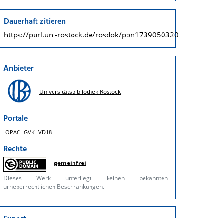
Dauerhaft zitieren
https://purl.uni-rostock.de/
rosdok/ppn1739050320
Anbieter
Universitätsbibliothek Rostock
Portale
OPAC
GVK
VD18
Rechte
gemeinfrei
Dieses Werk unterliegt keinen bekannten
urheberrechtlichen Beschränkungen.