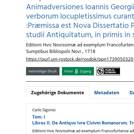
Animadversiones Ioannis Georgii
verborum locupletissimus curante
:Præmissa est Nova Dissertatio 
studii Antiquitatum, in primis i
Editioni Hvic Novissimæ ad exemplum Francofurte
Sumptibus Bibliopolii Novi , 1718
https://purl.uni-rostock.de/rosdok/ppn1739050320
mehrteiliger Druck
Freier
Zugang
Zugehörige Dokumente
Metadaten
D
Carlo Sigonio
Tom. I
Libros II. De Antiqvo Ivre Civivm Romanorvm. Tr
Editioni Hvic Novissimæ ad exemplum Francofurtense ad