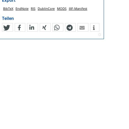
Export
BibTeX
EndNote
RIS
DublinCore
MODS
IIIF-Manifest
Teilen
tweet
teilen
mitteilen
teilen
teilen
teilen
mail