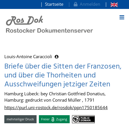
Startseite
Anmelden
zum Inhalt
Louis-Antoine Caraccioli
Briefe über die Sitten der Franzosen,
und über die Thorheiten und
Ausschweifungen jetziger Zeiten
Hamburg Lübeck: bey Christian Gottfried Donatius,
Hamburg: gedruckt von Conrad Müller , 1791
https://purl.uni-rostock.de/rosdok/ppn1750185644
mehrteiliger Druck
Freier
Zugang