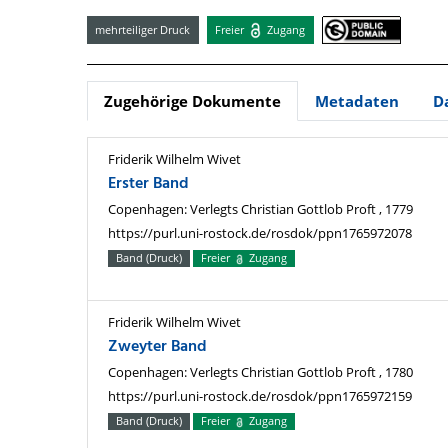
mehrteiliger Druck
Freier
Zugang
Zugehörige Dokumente
Metadaten
D
Friderik Wilhelm Wivet
Erster Band
Copenhagen: Verlegts Christian Gottlob Proft , 1779
https://purl.uni-rostock.de/rosdok/ppn1765972078
Band (Druck)
Freier
Zugang
Friderik Wilhelm Wivet
Zweyter Band
Copenhagen: Verlegts Christian Gottlob Proft , 1780
https://purl.uni-rostock.de/rosdok/ppn1765972159
Band (Druck)
Freier
Zugang