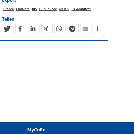
Export
BibTeX
EndNote
RIS
DublinCore
MODS
IIIF-Manifest
Teilen
tweet
teilen
mitteilen
teilen
teilen
teilen
mail
MyCoRe