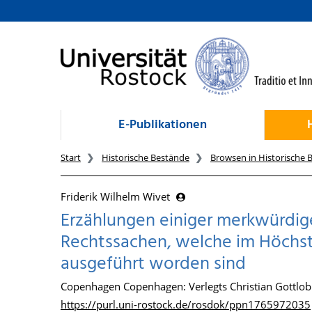
zum Inhalt
E-Publikationen
Start
Historische Bestände
Browsen in Historische 
Friderik Wilhelm Wivet
Erzählungen einiger merkwürdi
Rechtssachen, welche im Höchs
ausgeführt worden sind
Copenhagen Copenhagen: Verlegts Christian Gottlob
https://purl.uni-rostock.de/rosdok/ppn1765972035