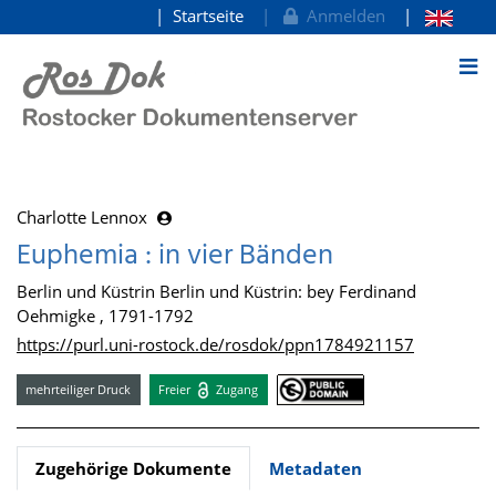
Startseite
Anmelden
zum Inhalt
Charlotte Lennox
Euphemia : in vier Bänden
Berlin und Küstrin Berlin und Küstrin: bey Ferdinand
Oehmigke , 1791-1792
https://purl.uni-rostock.de/rosdok/ppn1784921157
mehrteiliger Druck
Freier
Zugang
Zugehörige Dokumente
Metadaten