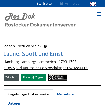
Startseite
Anmelden
zum Inhalt
Johann Friedrich Schink
Laune, Spott und Ernst
Hamburg Hamburg: Hammerich , 1793-1793
https://purl.uni-rostock.de/rosdok/ppn1823284418
Zeitschrift
Freier
Zugang
Zugehörige Dokumente
Metadaten
Dateien