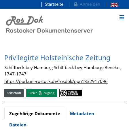
Startseite
Anmelden
zum Inhalt
Privilegirte Holsteinische Zeitung
Schiffbeck bey Hamburg Schiffbeck bey Hamburg: Beneke ,
1747-1747
https://purl.uni-rostock.de/rosdok/ppn1832917096
Zeitschrift
Freier
Zugang
Zugehörige Dokumente
Metadaten
Dateien