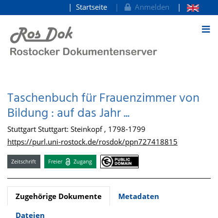
Startseite
Anmelden
zum Inhalt
Taschenbuch für Frauenzimmer von
Bildung : auf das Jahr ...
Stuttgart Stuttgart: Steinkopf , 1798-1799
https://purl.uni-rostock.de/rosdok/ppn727418815
Zeitschrift
Freier
Zugang
Zugehörige Dokumente
Metadaten
Dateien