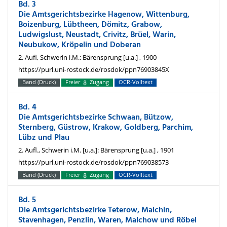
Bd. 3
Die Amtsgerichtsbezirke Hagenow, Wittenburg,
Boizenburg, Lübtheen, Dömitz, Grabow,
Ludwigslust, Neustadt, Crivitz, Brüel, Warin,
Neubukow, Kröpelin und Doberan
2. Aufl, Schwerin i.M.: Bärensprung [u.a.] , 1900
https://purl.uni-rostock.de/rosdok/ppn76903845X
Band (Druck)
Freier
Zugang
OCR-Volltext
Bd. 4
Die Amtsgerichtsbezirke Schwaan, Bützow,
Sternberg, Güstrow, Krakow, Goldberg, Parchim,
Lübz und Plau
2. Aufl., Schwerin i.M. [u.a.]: Bärensprung [u.a.] , 1901
https://purl.uni-rostock.de/rosdok/ppn769038573
Band (Druck)
Freier
Zugang
OCR-Volltext
Bd. 5
Die Amtsgerichtsbezirke Teterow, Malchin,
Stavenhagen, Penzlin, Waren, Malchow und Röbel