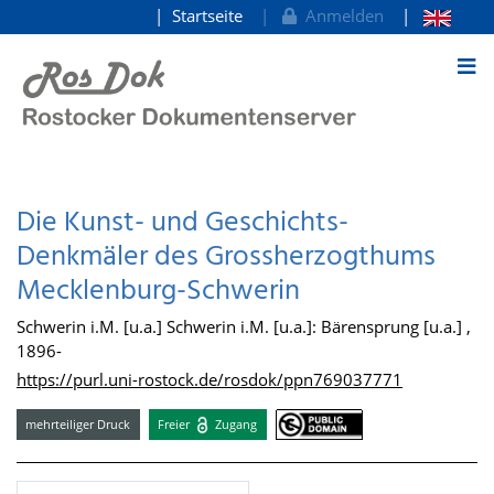
Startseite
Anmelden
zum Inhalt
Die Kunst- und Geschichts-
Denkmäler des Grossherzogthums
Mecklenburg-Schwerin
Schwerin i.M. [u.a.] Schwerin i.M. [u.a.]: Bärensprung [u.a.] ,
1896-
https://purl.uni-rostock.de/rosdok/ppn769037771
mehrteiliger Druck
Freier
Zugang