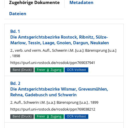
Zugehörige Dokumente
Metadaten
Dateien
Bd. 1
Die Amtsgerichtsbezirke Rostock, Ribnitz, Sülze-
Marlow, Tessin, Laage, Gnoien, Dargun, Neukalen
2., verb. und verm. Aufl., Schwerin i.M. [u.a.]: Bärensprung [u.a.]
, 1898
https://purl.uni-rostock.de/rosdok/ppn769037941
Band (Druck)
Freier
Zugang
OCR-Volltext
Bd. 2
Die Amtsgerichtsbezirke Wismar, Grevesmühlen,
Rehna, Gadebusch und Schwerin
2. Aufl., Schwerin i.M. [u.a.]: Bärensprung [u.a.] , 1899
https://purl.uni-rostock.de/rosdok/ppn769038212
Band (Druck)
Freier
Zugang
OCR-Volltext