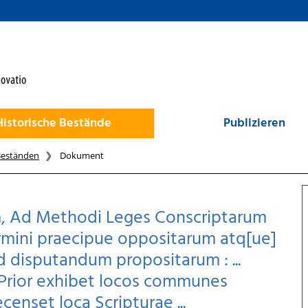
Historische Bestände
Publizieren
Beständen
Dokument
m, Ad Methodi Leges Conscriptarum
armini praecipue oppositarum atq[ue]
d disputandum propositarum : ...
Prior exhibet locos communes
censet loca Scripturae ...