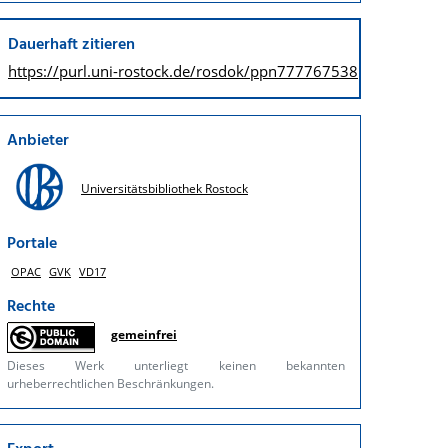
Dauerhaft zitieren
https://purl.uni-rostock.de/
rosdok/ppn777767538
Anbieter
Universitätsbibliothek Rostock
Portale
OPAC
GVK
VD17
Rechte
gemeinfrei
Dieses Werk unterliegt keinen bekannten
urheberrechtlichen Beschränkungen.