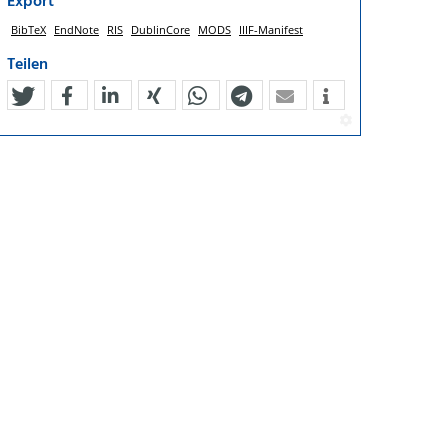
Export
BibTeX
EndNote
RIS
DublinCore
MODS
IIIF-Manifest
Teilen
tweet
teilen
mitteilen
teilen
teilen
teilen
mail