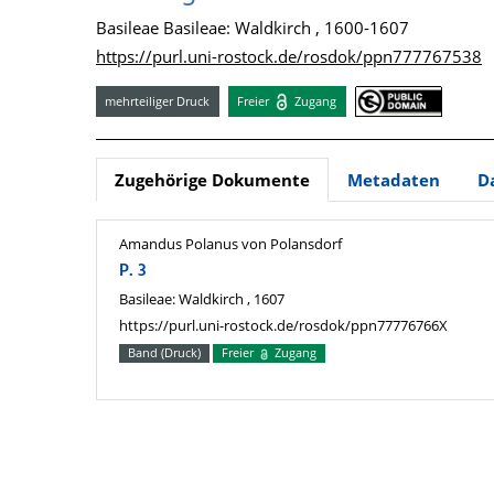
Basileae Basileae: Waldkirch , 1600-1607
https://purl.uni-rostock.de/rosdok/ppn777767538
mehrteiliger Druck
Freier
Zugang
Zugehörige Dokumente
Metadaten
D
Amandus Polanus von Polansdorf
P. 3
Basileae: Waldkirch , 1607
https://purl.uni-rostock.de/rosdok/ppn77776766X
Band (Druck)
Freier
Zugang