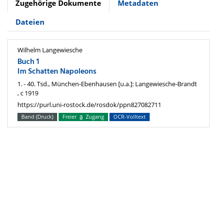
Zugehörige Dokumente
Metadaten
Dateien
Wilhelm Langewiesche
Buch 1
Im Schatten Napoleons
1. - 40. Tsd., München-Ebenhausen [u.a.]: Langewiesche-Brandt
, c 1919
https://purl.uni-rostock.de/rosdok/ppn827082711
Band (Druck)
Freier
Zugang
OCR-Volltext