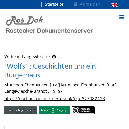
Startseite
Anmelden
zum Inhalt
Wilhelm Langewiesche
"Wolfs" : Geschichten um ein
Bürgerhaus
München-Ebenhausen [u.a.] München-Ebenhausen [u.a.]:
Langewiesche-Brandt , 1919-
https://purl.uni-rostock.de/rosdok/ppn82708241X
mehrteiliger Druck
Freier
Zugang