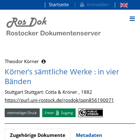
Startseite
Anmelden
zum Inhalt
Theodor Körner
Körner's sämtliche Werke : in vier
Bänden
Stuttgart Stuttgart: Cotta & Kröner , 1882
https://purl.uni-rostock.de/rosdok/ppn856190071
mehrteiliger Druck
Freier
Zugang
Zugehörige Dokumente
Metadaten