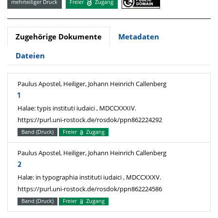
mehrteiliger Druck
Freier
Zugang
Zugehörige Dokumente
Metadaten
Dateien
Paulus Apostel, Heiliger, Johann Heinrich Callenberg
1
Halae: typis instituti iudaici , MDCCXXXIV.
https://purl.uni-rostock.de/rosdok/ppn862224292
Band (Druck)
Freier
Zugang
Paulus Apostel, Heiliger, Johann Heinrich Callenberg
2
Halæ: in typographia instituti iudaici , MDCCXXXV.
https://purl.uni-rostock.de/rosdok/ppn862224586
Band (Druck)
Freier
Zugang