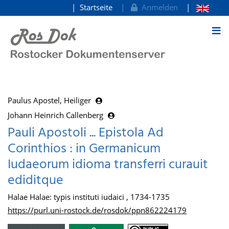
Startseite
Anmelden
zum Inhalt
Paulus Apostel, Heiliger
Johann Heinrich Callenberg
Pauli Apostoli ... Epistola Ad
Corinthios : in Germanicum
Iudaeorum idioma transferri curauit
ediditque
Halae Halae: typis instituti iudaici , 1734-1735
https://purl.uni-rostock.de/rosdok/ppn862224179