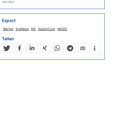
werden.
Export
BibTeX
EndNote
RIS
DublinCore
MODS
Teilen
tweet
teilen
mitteilen
teilen
teilen
teilen
mail