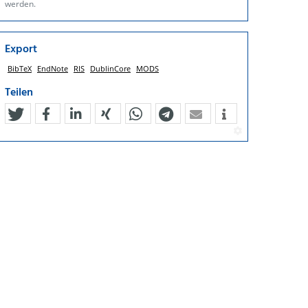
werden.
Export
BibTeX
EndNote
RIS
DublinCore
MODS
Teilen
tweet
teilen
mitteilen
teilen
teilen
teilen
mail