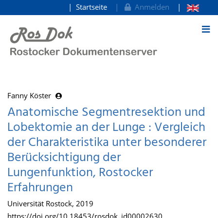
Startseite
Anmelden
zum Inhalt
Fanny Köster
Anatomische Segmentresektion und
Lobektomie an der Lunge : Vergleich
der Charakteristika unter besonderer
Berücksichtigung der
Lungenfunktion, Rostocker
Erfahrungen
Universität Rostock, 2019
https://doi.org/10.18453/rosdok_id00002630