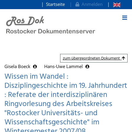
Startseite
Anmelden
zum Inhalt
zum übergeordneten Dokument
Gisela Boeck
Hans-Uwe Lammel
Wissen im Wandel :
Disziplingeschichte im 19. Jahrhundert
: Referate der interdisziplinären
Ringvorlesung des Arbeitskreises
"Rostocker Universitäts- und
Wissenschaftsgeschichte" im
Wintersemester 2007/08