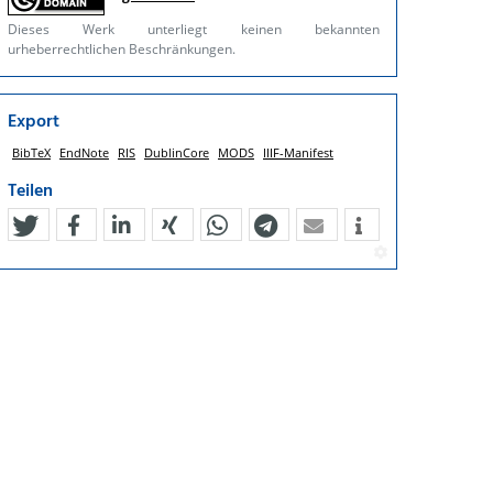
Dieses Werk unterliegt keinen bekannten
urheberrechtlichen Beschränkungen.
Export
BibTeX
EndNote
RIS
DublinCore
MODS
IIIF-Manifest
Teilen
tweet
teilen
mitteilen
teilen
teilen
teilen
mail