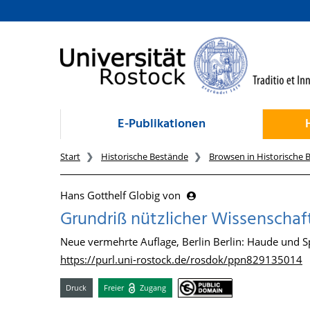
zum Inhalt
E-Publikationen
Start
Historische Bestände
Browsen in Historische 
Hans Gotthelf Globig von
Grundriß nützlicher Wissenschaf
Neue vermehrte Auflage, Berlin Berlin: Haude und S
https://purl.uni-rostock.de/rosdok/ppn829135014
Druck
Freier
Zugang