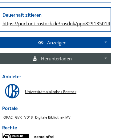
Dauerhaft zitieren
https://purl.uni-rostock.de/
rosdok/ppn829135014
Anzeigen
Herunterladen
Anbieter
Universitätsbibliothek Rostock
Portale
OPAC
GVK
VD18
Digitale Bibliothek MV
Rechte
gemeinfrei