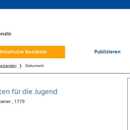
Historische Bestände
Publizieren
Beständen
Dokument
ten für die Jugend
pener , 1779