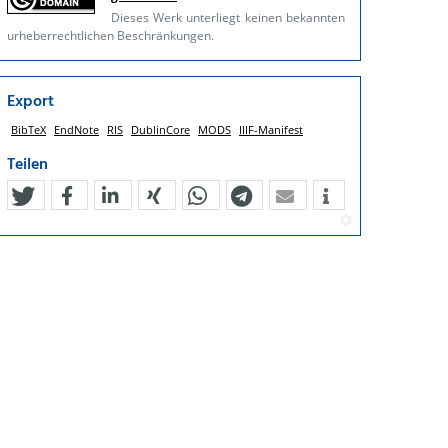
Dieses Werk unterliegt keinen bekannten
urheberrechtlichen Beschränkungen.
Export
BibTeX
EndNote
RIS
DublinCore
MODS
IIIF-Manifest
Teilen
tweet
teilen
mitteilen
teilen
teilen
teilen
mail