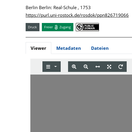
Berlin Berlin: Real-Schule , 1753
https://purl.uni-rostock.de/rosdok/ppn826719066
Druck
Freier
Zugang
Viewer
Metadaten
Dateien