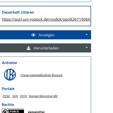
Dauerhaft zitieren
https://purl.uni-rostock.de/
rosdok/ppn826719066
Anzeigen
Herunterladen
Anbieter
Universitätsbibliothek Rostock
Portale
OPAC
GVK
VD18
Digitale Bibliothek MV
Rechte
gemeinfrei