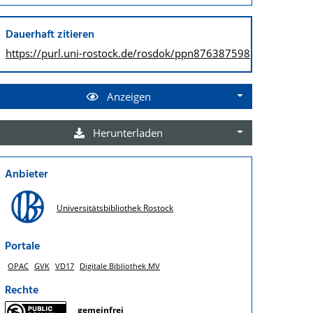
Dauerhaft zitieren
https://purl.uni-rostock.de/
rosdok/ppn876387598
Anzeigen
Herunterladen
Anbieter
Universitätsbibliothek Rostock
Portale
OPAC
GVK
VD17
Digitale Bibliothek MV
Rechte
gemeinfrei