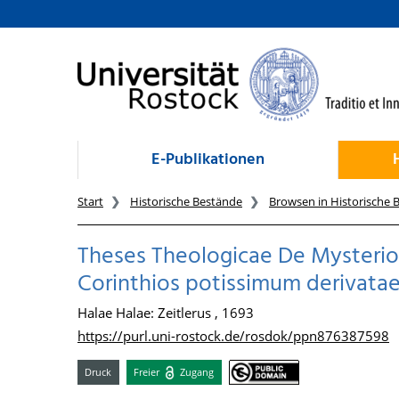
zum Inhalt
E-Publikationen
Start
Historische Bestände
Browsen in Historische 
Theses Theologicae De Mysterio 
Corinthios potissimum derivata
Halae Halae: Zeitlerus , 1693
https://purl.uni-rostock.de/rosdok/ppn876387598
Druck
Freier
Zugang