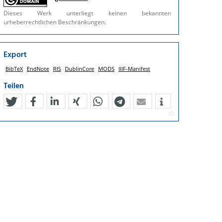
Dieses Werk unterliegt keinen bekannten
urheberrechtlichen Beschränkungen.
Export
BibTeX
EndNote
RIS
DublinCore
MODS
IIIF-Manifest
Teilen
tweet
teilen
mitteilen
teilen
teilen
teilen
mail