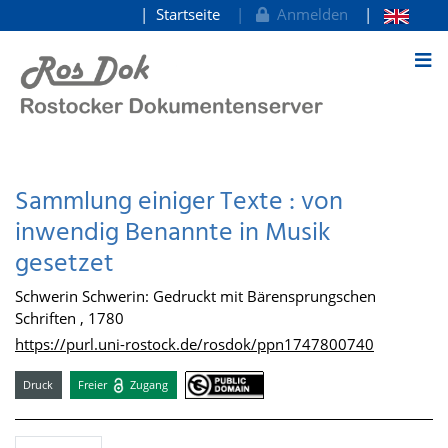
Startseite
Anmelden
zum Inhalt
Sammlung einiger Texte : von
inwendig Benannte in Musik
gesetzet
Schwerin Schwerin: Gedruckt mit Bärensprungschen
Schriften , 1780
https://purl.uni-rostock.de/rosdok/ppn1747800740
Druck
Freier
Zugang