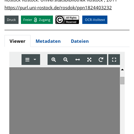
https://purl.uni-rostock.de/rosdok/ppn1824403232
Druck
Freier
Zugang
OCR-Volltext
Viewer
Metadaten
Dateien