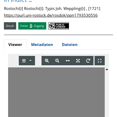
Iri Indict ...
Rostochi[i] Rostochi[i]: Typis Joh. Wepplingi[i] , [1721]
https://purl.uni-rostock.de/rosdok/ppn1793530556
Druck
Freier
Zugang
Viewer
Metadaten
Dateien