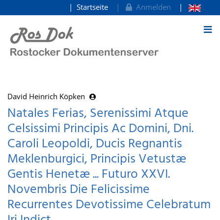
Startseite
Anmelden
zum Inhalt
David Heinrich Köpken
Natales Ferias, Serenissimi Atque
Celsissimi Principis Ac Domini, Dni.
Caroli Leopoldi, Ducis Regnantis
Meklenburgici, Principis Vetustæ
Gentis Henetæ ... Futuro XXVI.
Novembris Die Felicissime
Recurrentes Devotissime Celebratum