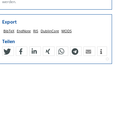
werden.
Export
BibTeX
EndNote
RIS
DublinCore
MODS
Teilen
tweet
teilen
mitteilen
teilen
teilen
teilen
mail