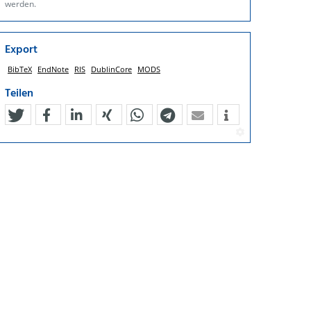
werden.
Export
BibTeX
EndNote
RIS
DublinCore
MODS
Teilen
tweet
teilen
mitteilen
teilen
teilen
teilen
mail